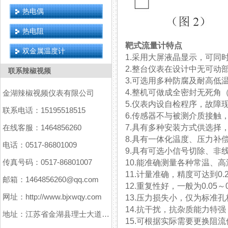
热电偶
热电阻
靶式流量计特点
双金属温度计
1.采用大屏液晶显示，可同时
2.整台仪表在设计中无可动部件
联系辣椒视频
3.可选用多种防腐及耐高低温材质（
4.整机可做成全密封无死角（焊接形式
金湖辣椒视频仪表有限公司
5.仪表内设自检程序，故障现
联系电话：15195518515
6.传感器不与被测介质接触
在线客服：1464856260
7.具有多种安装方式供选择，
8.具有一体化温度、压力补偿
电话：0517-86801009
9.具有可选小信号切除、非线性
传真号码：0517-86801007
10.能准确测量各种常温、高温
11.计量准确，精度可达到0.2%
邮箱：1464856260@qq.com
12.重复性好，一般为0.05～0.
网址：http://www.bjxwqy.com
13.压力损失小，仅为标准孔板的
14.抗干扰，抗杂质能力特强
地址：江苏省金湖县理士大道61号
15.可根据实际需要更换阻流