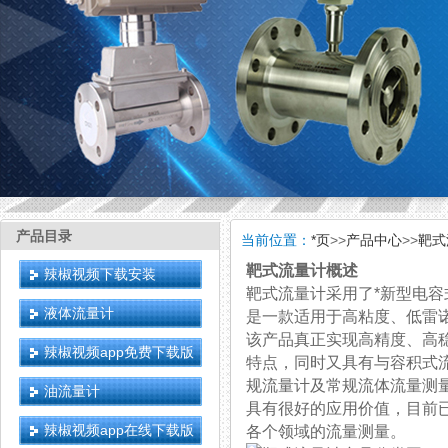
产品目录
当前位置：
*页
>>
产品中心
>>
靶式
靶式流量计概述
辣椒视频下载安装
靶式流量计采用了*新型电容式
液体流量计
是一款适用于高粘度、
该产品真正实现高精度、高
辣椒视频app免费下载版
特点，同时又具有与容积式流
规流量计及常规流体流量测量外，
油流量计
具有很好的应用价值，目前已广泛应用
辣椒视频app在线下载版
各个领域的流量测量。