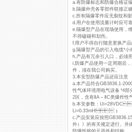
a.有防爆标志和防爆合格证编号
b.隔爆外壳各零部件联接正确，
c.所有隔爆零件应无裂纹和影响
d.用户在使用流量计时应可靠接
e.隔爆型产品在现场使用
不得磕碰和划伤。
f.用户不得自行随意更换产品
g.隔爆型产品的引入电缆*小
h.产品有冗余引入口，必须
i.防爆产品使用一定周期后
件，须在我公司购买。
3.本安型防爆产品还应注意
a.本产品符合GB3836.1-20
性气体环境用电气设备 *4部分：
2区，含有ⅡA～ⅡC类爆炸性气
b.本安参数：Ui=28VDC
Li=0.33mH；
c.产品安装应按照GB3836
外）》的有关规定进行。并
防爆性能的元器件和结构。